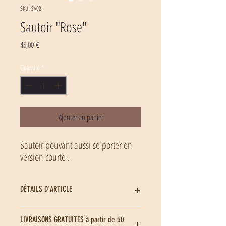
SKU : SA02
Sautoir "Rose"
Prix
45,00 €
Quantité
*
Ajouter au panier
Sautoir pouvant aussi se porter en
version courte .
DÉTAILS D'ARTICLE
Matière(s) : textile, suédine, soie, perle de verre
LIVRAISONS GRATUITES à partir de 50
Monture : laiton