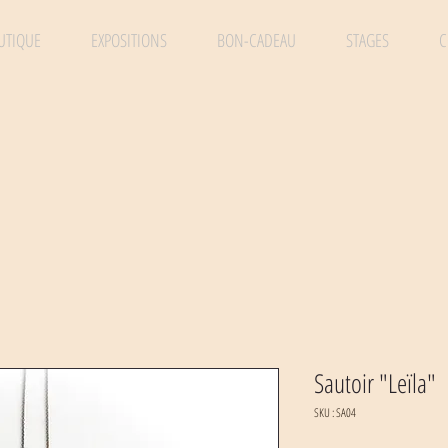
UTIQUE
EXPOSITIONS
BON-CADEAU
STAGES
C
Sautoir "Leïla"
SKU : SA04