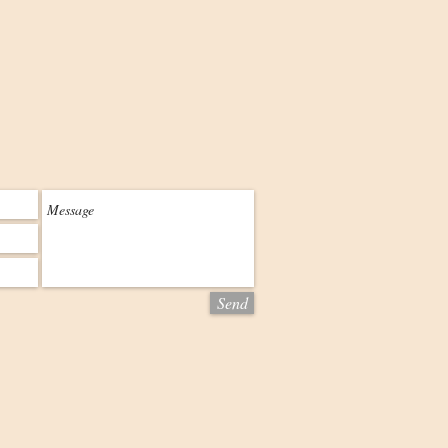
 colis. Le ou les article(s) sont sous votre
on du colis retour.
uniquement à l'adresse suivante :
de la Robertsau 67000 Srasbourg
 colis de retour devra également contenir un
ûment rempli (voir CGV - Conditions Générales de
er à un modèle de formulaire de rétractation)
 nous vous enverrons un message confirmant la
ement sera effectué dans un délai de 14 jours à
changes.
Send