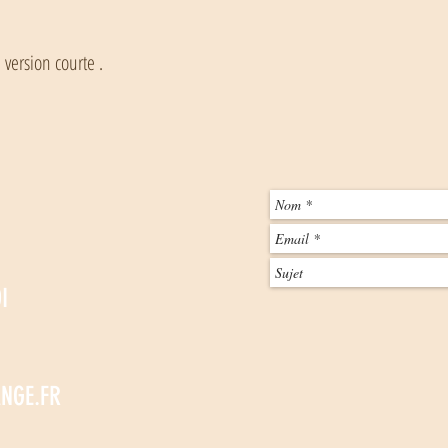
Suivie afin d'avoir un suivi du
responsabilité jusqu'à récepti
Veuillez envoyer les articles 
 version courte .
Frédérique Stoltz, 11 allée 
Outre le produit retourné, le
formulaire de rétractation d
Vente - article 10 pour accéd
Dès réception de votre colis,
bonne réception. Le rembours
compter de cette date.
Nous ne procédons pas aux é
I
NGE.FR