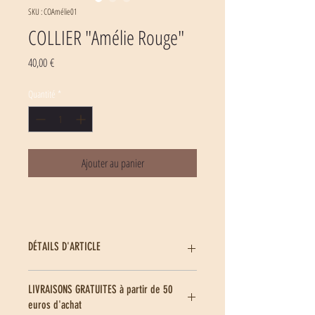
SKU : COAmélie01
COLLIER "Amélie Rouge"
Prix
40,00 €
Quantité
*
Ajouter au panier
DÉTAILS D'ARTICLE
Matière(s) : textile , perles de verre, coquillage
LIVRAISONS GRATUITES à partir de 50
Monture : laiton
euros d'achat
Dimensions : 40 à 45 cm