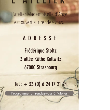
L'atelier Mademoiselle d'Ange
est ouvert sur rendez-vous.
ADRESSE
Frédérique Stoltz
3 allée Käthe Kollwitz
67000 Strasbourg
Tel : +
33 (0) 6 24 17 21 24
Programmer un rendez-vous à l'atelier