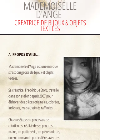
MADEMOISELLE
D'ANGE
CREATRICE DE BIJOUX & OBJETS
TEXTILES
A PROPOS D'AILE...
Mademoiselle d'Ange est une marque
strasbourgeoise de bijoux et objets
textiles.
Sa créatrice, Frédérique Stoltz, travaille
dans son atelier depuis 2007 pour
élaborer des pièces originales, colorées,
ludiques, mais aussi très raffinées.
Chaque étape du processus de
création est réalisé de ses propres
mains, en petite série, en pièce unique,
ou en commande particulière, avec des